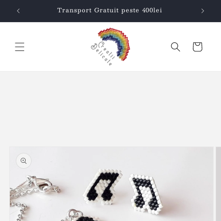
Salt la
Transport Gratuit peste 400lei
conținut
Coș
Salt la
informațiile
despre
produs