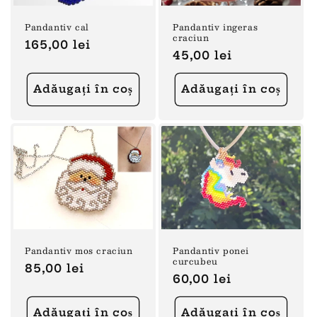
Pandantiv cal
Pandantiv ingeras
craciun
Preț
165,00 lei
Preț
45,00 lei
obișnuit
obișnuit
Adăugați în coș
Adăugați în coș
Pandantiv mos craciun
Pandantiv ponei
curcubeu
Preț
85,00 lei
Preț
60,00 lei
obișnuit
obișnuit
Adăugați în coș
Adăugați în coș