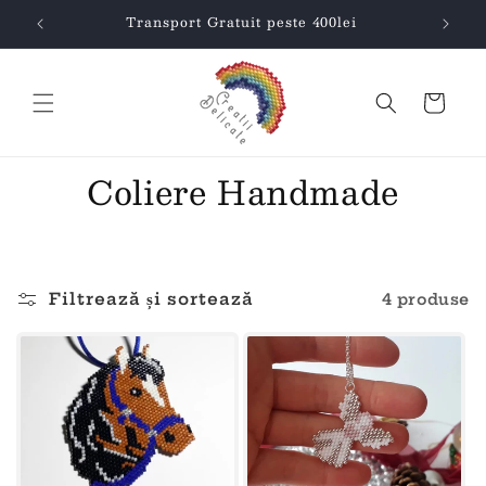
Salt la
Transport Gratuit peste 400lei
conținut
Coș
Coliere Handmade
Filtrează și sortează
4 produse