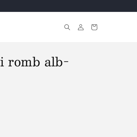
Retur Gratuit!
Conectați-
Coș
vă
i romb alb-