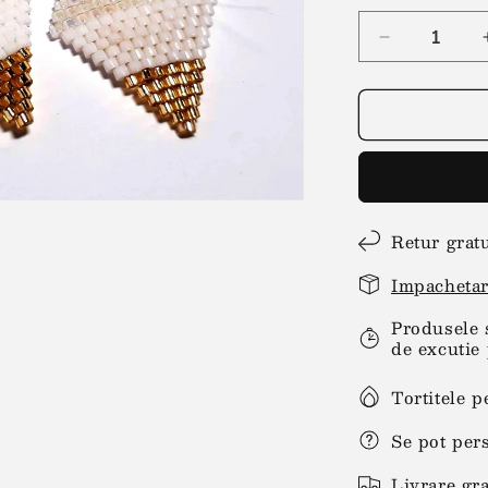
Reduceți
cantitatea
pentru
Cercei
romb
alb-
auriu
Retur grat
Impachetar
Produsele 
de excutie 
Tortitele p
Se pot per
Livrare gra