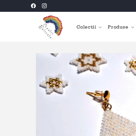
Salt la
Creatii Delicate HANDMADE
Facebook
Instagram
conținut
Colectii
Produse
Salt la
informațiile
despre
produs