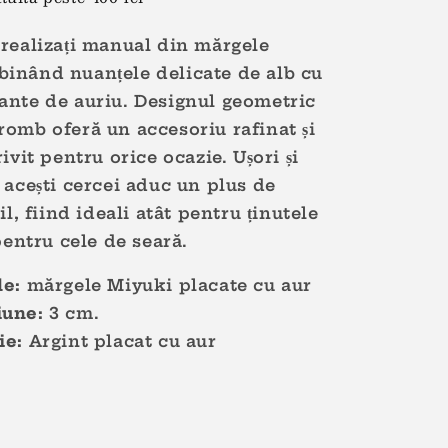
 realizați manual din mărgele
inând nuanțele delicate de alb cu
ante de auriu. Designul geometric
romb oferă un accesoriu rafinat și
rivit pentru orice ocazie. Ușori și
, acești cercei aduc un plus de
til, fiind ideali atât pentru ținutele
 pentru cele de seară.
le:
mărgele M
iyuki
placate cu aur
une:
3
cm.
ie:
Argint placat cu aur