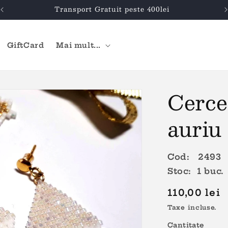
Transport Gratuit peste 400lei
GiftCard
Mai mult...
Cerce
auriu
Cod: 2493
Stoc: 1 buc.
Preț
110,00 lei
obișnuit
Taxe incluse.
Cantitate