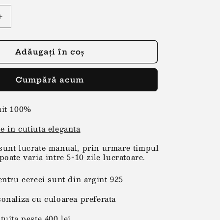
Creșteți
cantitatea
pentru
Cercei
Adăugați în coș
romb
alb-
Cumpără acum
auriu
uit 100%
e in cutiuta eleganta
sunt lucrate manual, prin urmare timpul
poate varia intre 5-10 zile lucratoare.
entru cercei sunt din argint 925
sonaliza cu culoarea preferata
tuita peste 400 lei