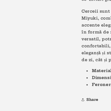
Cerceii sunt
Miyuki, comb
accente eleg
în formă de 
versatil, pot
confortabili
eleganță și s
de zi, cât și
Materia
Dimensi
Feroner
Share