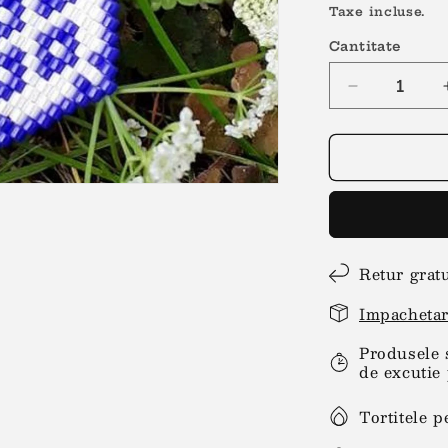
obișnuit
Taxe incluse.
Cantitate
Reduceți
cantitatea
pentru
Cercei
motive
traditionale
alb-
albastru
Retur grat
Impachetar
Produsele 
de excutie 
Tortitele p