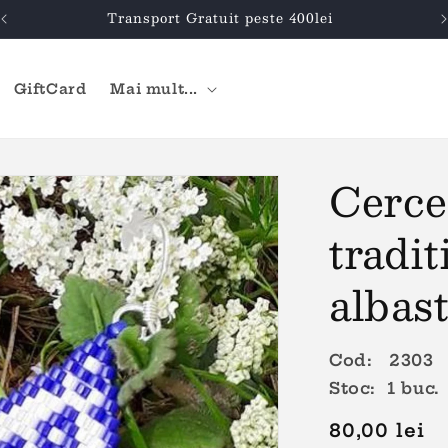
Transport Gratuit peste 400lei
GiftCard
Mai mult...
Cerce
tradit
albas
Cod: 2303
Stoc: 1 buc.
Preț
80,00 lei