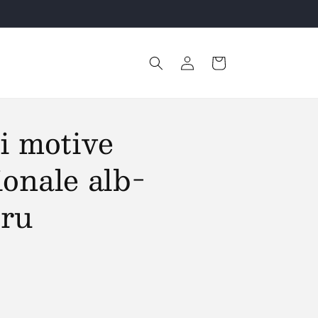
Retur Gratuit!
Conectați-
Coș
vă
i motive
ionale alb-
tru