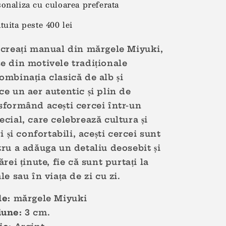
sonaliza cu culoarea preferata
tuita peste 400 lei
 creați manual din mărgele Miyuki,
e din motivele tradiționale
ombinația clasică de alb și
ce un aer autentic și plin de
sformând acești cercei într-un
ecial, care celebrează cultura și
ri și confortabili, acești cercei sunt
tru a adăuga un detaliu deosebit și
ărei ținute, fie că sunt purtați la
le sau în viața de zi cu zi.
le:
mărgele M
iyuki
une:
3
cm.