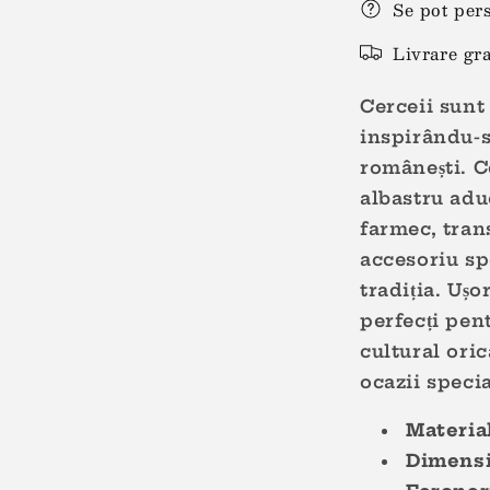
Se pot per
Livrare gra
Cerceii sunt
inspirându-s
românești. C
albastru adu
farmec, tran
accesoriu sp
tradiția. Ușo
perfecți pen
cultural oric
ocazii specia
Materia
Dimensi