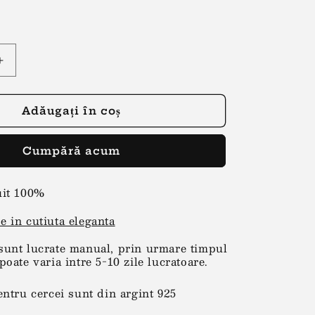
Creșteți
cantitatea
pentru
Cercei
Adăugați în coș
motive
traditionale
Cumpără acum
alb-
albastru
uit 100%
e in cutiuta eleganta
sunt lucrate manual, prin urmare timpul
poate varia intre 5-10 zile lucratoare.
entru cercei sunt din argint 925