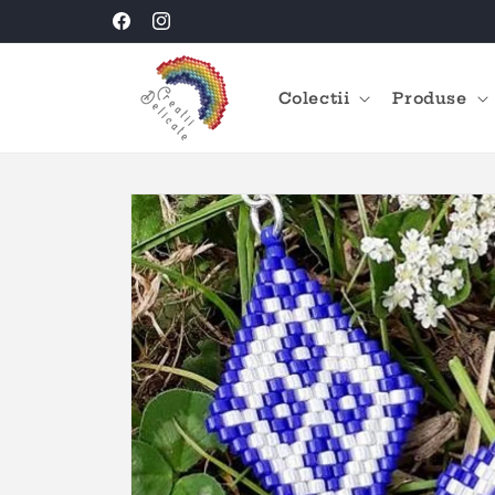
Salt la
Creatii Delicate HANDMADE
Facebook
Instagram
conținut
Colectii
Produse
Salt la
informațiile
despre
produs