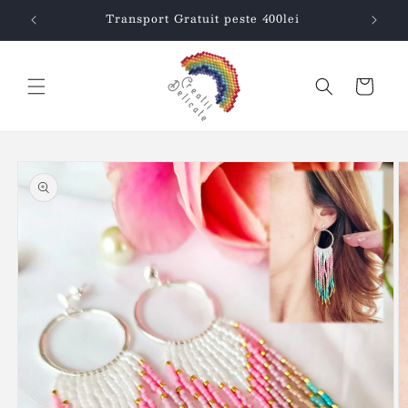
Salt la
Transport Gratuit peste 400lei
conținut
Coș
Salt la
informațiile
despre
produs