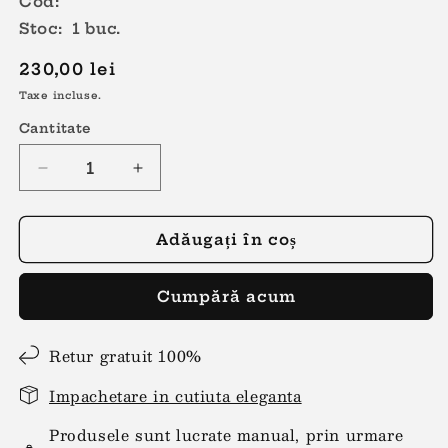
Cod:
Stoc: 1 buc.
Preț
230,00 lei
obișnuit
Taxe incluse.
Cantitate
Reduceți
Creșteți
cantitatea
cantitatea
pentru
pentru
Cercei
Cercei
Adăugați în coș
lungi
lungi
franjuri
franjuri
Cumpără acum
cu
cu
cerc
cerc
roz-
roz-
Retur gratuit 100%
turcoaz-
turcoaz-
auriu
auriu
Impachetare in cutiuta eleganta
Produsele sunt lucrate manual, prin urmare