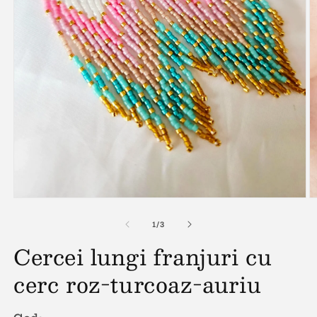
Deschide
D
conținutul
c
media
m
din
1
/
3
1
2
Cercei lungi franjuri cu
într-
în
o
o
fereastră
f
cerc roz-turcoaz-auriu
modală
m