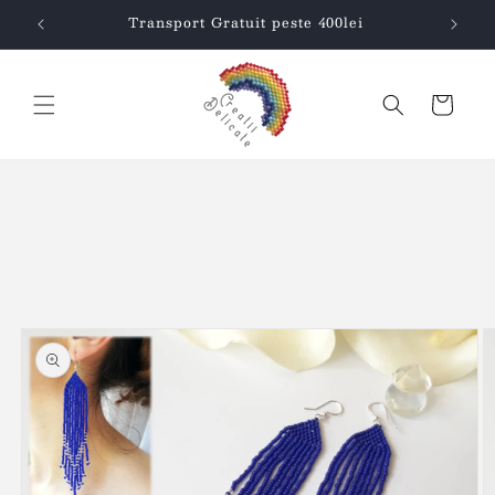
Salt la
Transport Gratuit peste 400lei
conținut
Coș
Salt la
informațiile
despre
produs