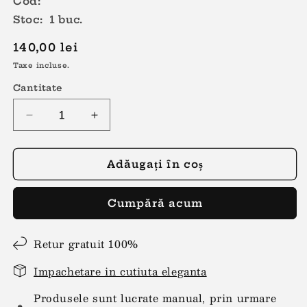
Cod:
Stoc: 1 buc.
Preț
140,00 lei
obișnuit
Taxe incluse.
Cantitate
Reduceți
Creșteți
cantitatea
cantitatea
pentru
pentru
Cercei
Cercei
Adăugați în coș
lungi
lungi
franjuri
franjuri
Cumpără acum
albastre
albastre
Retur gratuit 100%
Impachetare in cutiuta eleganta
Produsele sunt lucrate manual, prin urmare