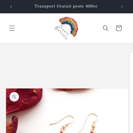
Salt la
Transport Gratuit peste 400lei
conținut
Coș
Salt la
informațiile
despre
produs