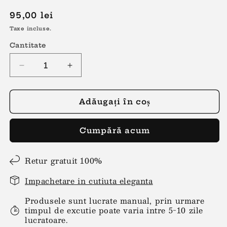
Preț
95,00 lei
obișnuit
Taxe incluse.
Cantitate
Reduceți
Creșteți
cantitatea
cantitatea
pentru
pentru
Cercei
Cercei
Adăugați în coș
lacrima
lacrima
rosu-
rosu-
Cumpără acum
auriu
auriu
Retur gratuit 100%
Impachetare in cutiuta eleganta
Produsele sunt lucrate manual, prin urmare
timpul de excutie poate varia intre 5-10 zile
lucratoare.