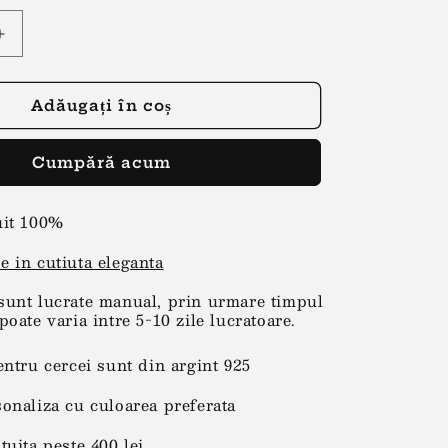
Creșteți
cantitatea
pentru
Cercei
Adăugați în coș
lacrima
mov-
Cumpără acum
crem
uit 100%
e in cutiuta eleganta
sunt lucrate manual, prin urmare timpul
poate varia intre 5-10 zile lucratoare.
entru cercei sunt din argint 925
sonaliza cu culoarea preferata
tuita peste 400 lei