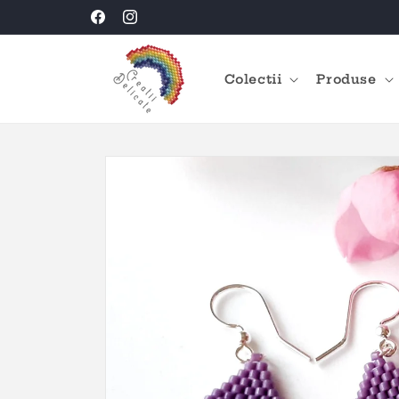
Salt la
Creatii Delicate HANDMADE
Facebook
Instagram
conținut
Colectii
Produse
Salt la
informațiile
despre
produs