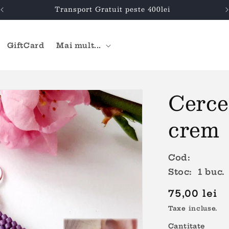
Transport Gratuit peste 400lei
GiftCard
Mai mult...
Cerce
crem
Cod:
Stoc: 1 buc.
Preț
75,00 lei
obișnuit
Taxe incluse.
Cantitate