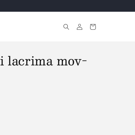
Retur Gratuit!
Conectați-
Coș
vă
i lacrima mov-