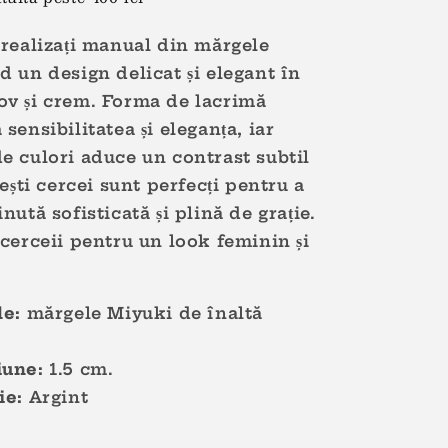
 realizați manual din mărgele
d un design delicat și elegant în
v și crem. Forma de lacrimă
sensibilitatea și eleganța, iar
e culori aduce un contrast subtil
cești cercei sunt perfecți pentru a
nută sofisticată și plină de grație.
 cerceii pentru un look feminin și
le:
mărgele M
iyuki
de înaltă
une:
1.5
cm.
ie:
Argint