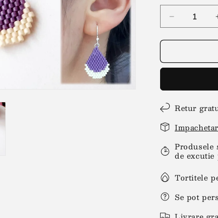
Reduceți
cantitatea
pentru
Cercei
lacrima
mov-
crem
Retur grat
Impachetar
Produsele 
de excutie 
Tortitele p
Se pot per
Livrare gra