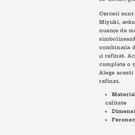
Cerceii sunt
Miyuki, avân
nuanțe de mo
simbolizează 
combinația d
și rafinat. A
completa o ți
Alege acesti
rafinat.
Materia
calitate
Dimensi
Feroner