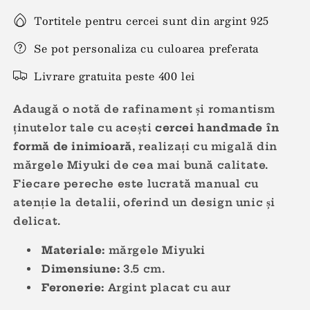
Tortitele pentru cercei sunt din argint 925
Se pot personaliza cu culoarea preferata
Livrare gratuita peste 400 lei
Adaugă o notă de rafinament și romantism
ținutelor tale cu acești
cercei handmade în
formă de inimioară
, realizați cu migală din
mărgele Miyuki de cea mai bună calitate.
Fiecare pereche este lucrată manual cu
atenție la detalii, oferind un design unic și
delicat.
Materiale:
mărgele M
iyuki
Dimensiune:
3.5
cm.
Feronerie:
Argint placat cu aur