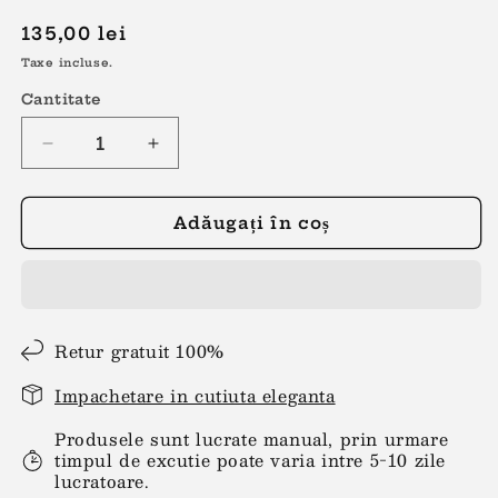
Preț
135,00 lei
obișnuit
Taxe incluse.
Cantitate
Reduceți
Creșteți
cantitatea
cantitatea
pentru
pentru
Cercei
Cercei
Adăugați în coș
inima
inima
rosie
rosie
Retur gratuit 100%
Impachetare in cutiuta eleganta
Produsele sunt lucrate manual, prin urmare
timpul de excutie poate varia intre 5-10 zile
lucratoare.