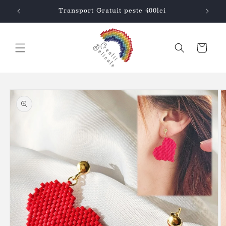
Salt la
Transport Gratuit peste 400lei
conținut
Coș
Salt la
informațiile
despre
produs