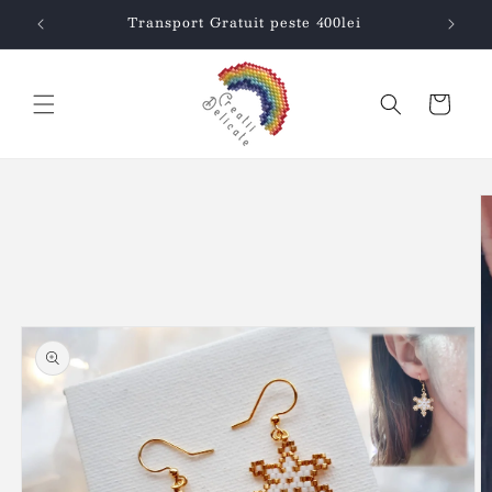
Salt la
Transport Gratuit peste 400lei
conținut
Coș
Salt la
informațiile
despre
produs