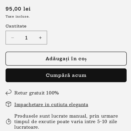
Preț
95,00 lei
obișnuit
Taxe incluse.
Cantitate
Reduceți
Creșteți
cantitatea
cantitatea
pentru
pentru
Cercei
Cercei
Adăugați în coș
fulgi
fulgi
de
de
Cumpără acum
nea
nea
aurii
aurii
Retur gratuit 100%
Impachetare in cutiuta eleganta
Produsele sunt lucrate manual, prin urmare
timpul de excutie poate varia intre 5-10 zile
lucratoare.