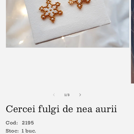
Deschide
conținutul
media
1
într-
o
fereastră
modală
D
c
m
din
1
/
3
2
Cercei fulgi de nea aurii
în
o
f
m
Cod: 2195
Stoc: 1 buc.