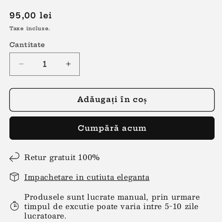
Preț
95,00 lei
obișnuit
Taxe incluse.
Cantitate
Reduceți
Creșteți
cantitatea
cantitatea
pentru
pentru
Cercei
Cercei
Adăugați în coș
fulgi
fulgi
de
de
Cumpără acum
nea
nea
argintii
argintii
Retur gratuit 100%
Impachetare in cutiuta eleganta
Produsele sunt lucrate manual, prin urmare
timpul de excutie poate varia intre 5-10 zile
lucratoare.