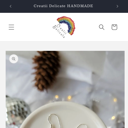
Salt la
Creatii Delicate HANDMADE
conținut
Coș
Salt la
informațiile
despre
produs