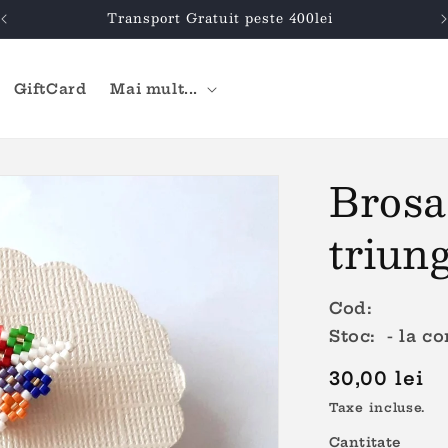
Transport Gratuit peste 400lei
GiftCard
Mai mult...
Brosa
triung
Cod:
Stoc: - la c
Preț
30,00 lei
obișnuit
Taxe incluse.
Cantitate