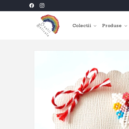
Salt la
Creatii Delicate HANDMADE
Facebook
Instagram
conținut
Colectii
Produse
Salt la
informațiile
despre
produs