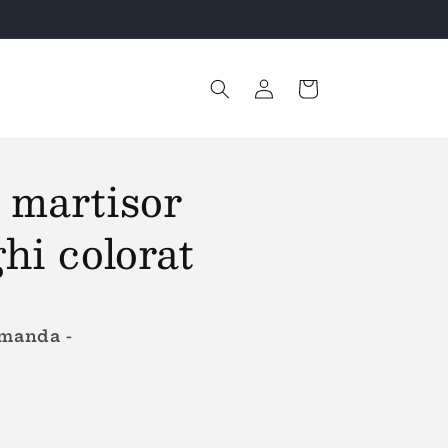
Retur Gratuit!
Conectați-
Coș
vă
 martisor
hi colorat
omanda -