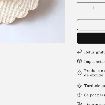
Reduceți
cantitatea
pentru
Brosa
martisor
triunghi
colorat
Retur grat
Impachetar
Produsele 
de excutie 
Tortitele p
Se pot per
Livrare gra