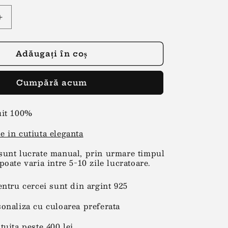
Creșteți
cantitatea
pentru
Brosa
Adăugați în coș
martisor
triunghi
Cumpără acum
colorat
uit 100%
e in cutiuta eleganta
sunt lucrate manual, prin urmare timpul
poate varia intre 5-10 zile lucratoare.
entru cercei sunt din argint 925
sonaliza cu culoarea preferata
tuita peste 400 lei