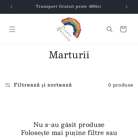
Salt la
Transport Gratuit peste 400lei
conținut
Coș
Marturii
Filtrează și sortează
0 produse
Nu s-au găsit produse
Folosește mai puține filtre sau